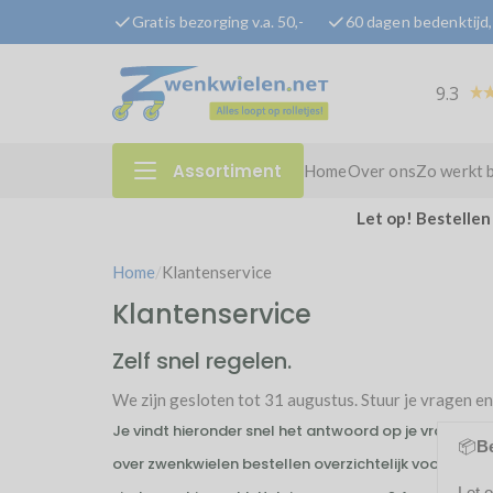
Gratis bezorging v.a. 50,-
60 dagen bedenktijd, 
9.3
Assortiment
Home
Over ons
Zo werkt 
Let op! Bestellen
Home
/
Klantenservice
Klantenservice
Zelf snel regelen.
We zijn gesloten tot 31 augustus. Stuur je vragen en
Je vindt hieronder snel het antwoord op je vragen over 
📦
Be
over zwenkwielen bestellen overzichtelijk voor je klaa
Let 