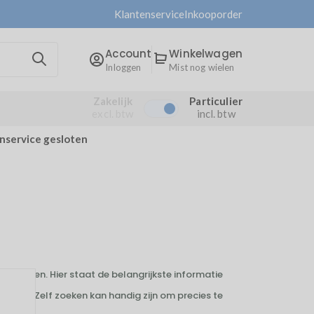
Klantenservice
Inkooporder
Account
Winkelwagen
Inloggen
Mist nog wielen
Zakelijk
Particulier
excl. btw
incl. btw
enservice gesloten
or te nemen. Hier staat de belangrijkste informatie
st weten. Zelf zoeken kan handig zijn om precies te
.