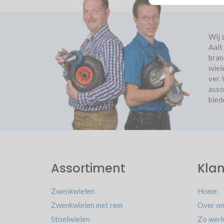
Wij 
Aalt
bran
wiel
ver.
asso
bied
Assortiment
Klan
Zwenkwielen
Home
Zwenkwielen met rem
Over on
Stoelwielen
Zo werk