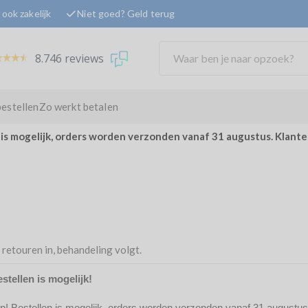
ook zakelijk
Niet goed? Geld terug
8.746 reviews
bestellen
Zo werkt betalen
 is mogelijk, orders worden verzonden vanaf 31 augustus. Klant
 retouren in, behandeling volgt.
wielen. Wil je liever zelf even kijken? Voel je vrij om alles rustig do
stellen is mogelijk!
r. Als je iets niet kunt vinden of extra hulp nodig hebt, laat het geru
op! Bestellen is mogelijk, orders worden verzonden vanaf 31 augustus