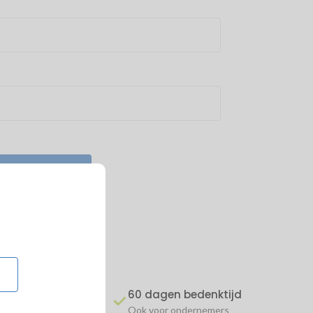
rd vergeten
zorgd
60 dagen bedenktijd
 €5,99)
Ook voor ondernemers