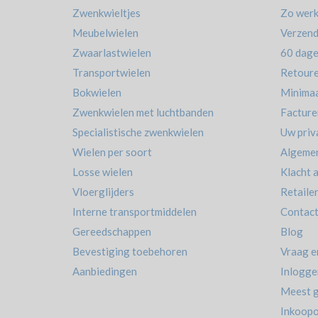
Zwenkwieltjes
Zo werk
Meubelwielen
Verzend
Zwaarlastwielen
60 dage
Transportwielen
Retour
Bokwielen
Minimaa
Zwenkwielen met luchtbanden
Facture
Specialistische zwenkwielen
Uw priv
Wielen per soort
Algeme
Losse wielen
Klacht 
Vloerglijders
Retaile
Interne transportmiddelen
Contac
Gereedschappen
Blog
Bevestiging toebehoren
Vraag e
Aanbiedingen
Inlogge
Meest g
Inkoopo