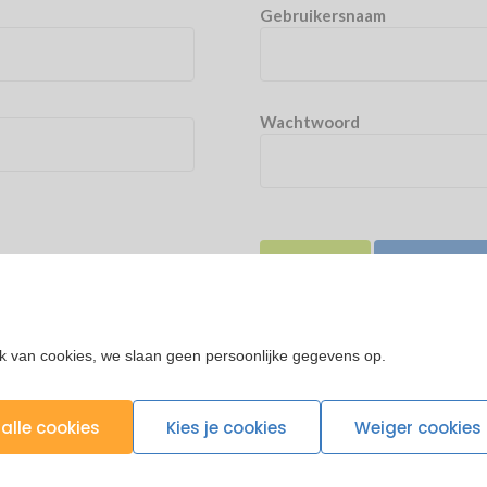
Gebruikersnaam
Wachtwoord
Login
Wachtwoo
k van cookies, we slaan geen persoonlijke gegevens op.
alle cookies
Kies je cookies
Weiger cookies
Professionele kwaliteit
Gratis thuisbe
arenlang gemak en rolcomfort
Vanaf € 50,- (anders