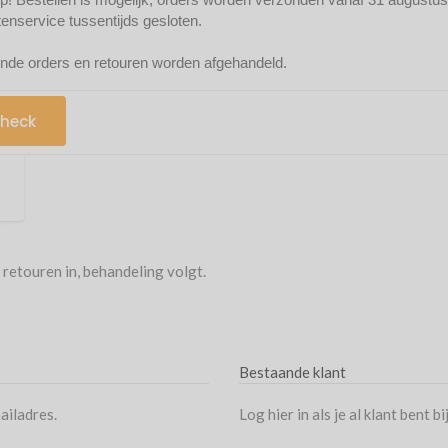
 om contact op te nemen. We helpen je graag verder!
tenservice tussentijds gesloten.
Verzendkosten
nde orders en retouren worden afgehandeld.
Voorraad, levertijden en meer
heck
 retouren in, behandeling volgt.
Bestaande klant
ailadres.
Log hier in als je al klant bent bi