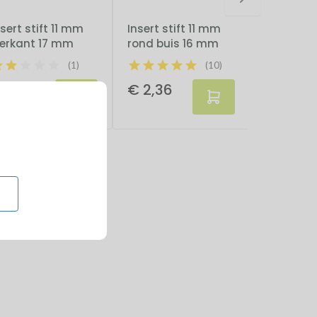
nsert stift 11 mm
Insert stift 11 mm
Insert sti
ierkant 17 mm
rond buis 16 mm
rond bui
(1)
(10)
 2,36
€ 2,36
€ 2,36