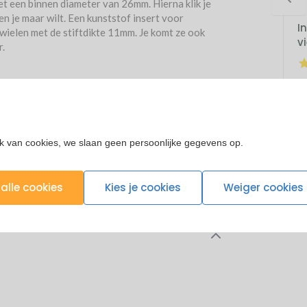
et een binnen diameter van 26mm. Hierna klik je
en je maar wilt. Een kunststof insert voor
Insert stift 11 mm
Insert stift 11 mm
I
wielen met de stiftdikte 11mm. Je komt ze ook
rond buis 19 mm
rond buis 22 mm
v
r.
(1)
€ 2,41
€ 2,48
€
k van cookies, we slaan geen persoonlijke gegevens op.
alle cookies
Kies je cookies
Weiger cookies