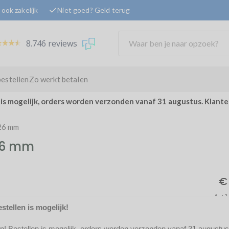
ook zakelijk
Niet goed? Geld terug
8.746 reviews
bestellen
Zo werkt betalen
 is mogelijk, orders worden verzonden vanaf 31 augustus. Klant
 26 mm
 26 mm
€
Arti
stellen is mogelijk!
Op
2
op! Bestellen is mogelijk, orders worden verzonden vanaf 31 augustus