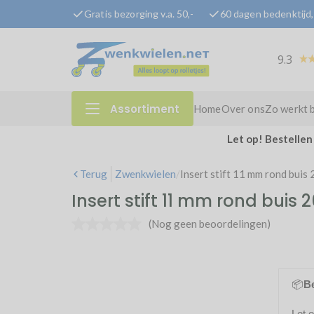
Gratis bezorging v.a. 50,-
60 dagen bedenktijd, 
9.3
Assortiment
Home
Over ons
Zo werkt 
Let op! Bestellen
Terug
Zwenkwielen
/
Insert stift 11 mm rond buis
Insert stift 11 mm rond buis
(Nog geen beoordelingen)
📦
Be
Let 