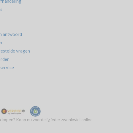
afhandeling
rs
t
n antwoord
n
estelde vragen
rder
service
kopen? Koop nu voordelig ieder zwenkwiel online