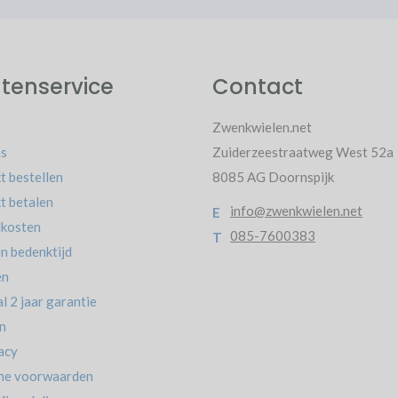
tenservice
Contact
Zwenkwielen.net
s
Zuiderzeestraatweg West 52a
t bestellen
8085 AG Doornspijk
t betalen
info@zwenkwielen.net
E
kosten
085-7600383
T
n bedenktijd
en
l 2 jaar garantie
n
acy
ne voorwaarden