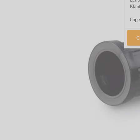
Klan
Lope
C