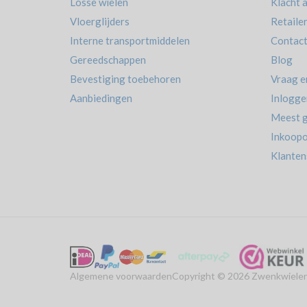
Losse wielen
Klacht 
Vloerglijders
Retaile
Interne transportmiddelen
Contac
Gereedschappen
Blog
Bevestiging toebehoren
Vraag e
Aanbiedingen
Inlogge
Meest g
Inkoopo
Klanten
Algemene voorwaarden
Copyright © 2026 Zwenkwielen 