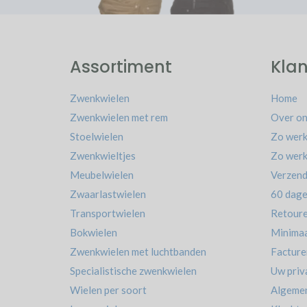
Assortiment
Klan
Zwenkwielen
Home
Zwenkwielen met rem
Over on
Stoelwielen
Zo werk
Zwenkwieltjes
Zo werk
Meubelwielen
Verzend
Zwaarlastwielen
60 dage
Transportwielen
Retour
Bokwielen
Minimaa
Zwenkwielen met luchtbanden
Facture
Specialistische zwenkwielen
Uw priv
Wielen per soort
Algeme