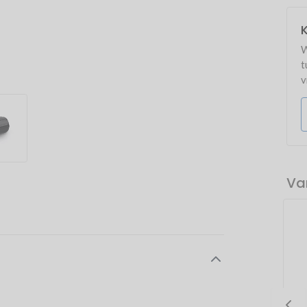
K
W
t
v
Va