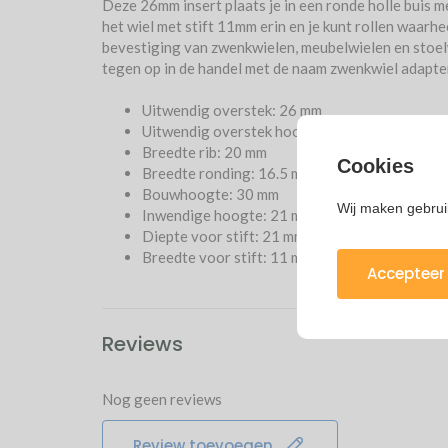
Deze 26mm insert plaats je in een ronde holle buis m
het wiel met stift 11mm erin en je kunt rollen waarhe
bevestiging van zwenkwielen, meubelwielen en stoel
tegen op in de handel met de naam zwenkwiel adapte
Uitwendig overstek: 26 mm
Uitwendig overstek hoogte: 3 mm
Breedte rib: 20 mm
Cookies
Breedte ronding: 16.5 mm
Bouwhoogte: 30 mm
Wij maken gebrui
Inwendige hoogte: 21 mm
Diepte voor stift: 21 mm
Breedte voor stift: 11 mm
Accepteer 
Reviews
Nog geen reviews
Review toevoegen