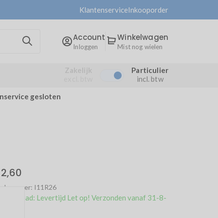
Klantenservice
Inkooporder
Account
Winkelwagen
Inloggen
Mist nog wielen
Zakelijk
Particulier
excl. btw
incl. btw
enservice gesloten
 2,60
kelnummer: I11R26
 voorraad: Levertijd Let op! Verzonden vanaf 31-8-
026
.