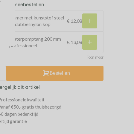
kelijk meebestellen
Hamer met kunststof steel
€ 12,08
en dubbel nylon kop
Waterpomptang 200 mm
€ 13,08
professioneel
Toon meer
Bestellen
ergelijk dit artikel
Professionele kwaliteit
Vanaf €50,- gratis thuisbezorgd
60 dagen bedenktijd
Altijd garantie