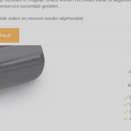
Mak
tenservice tussentijds gesloten.
nde orders en retouren worden afgehandeld.
heck
V