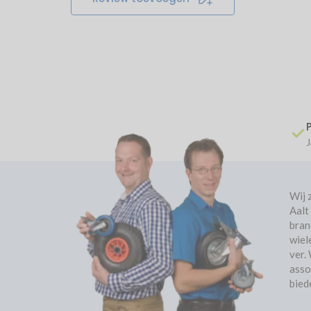
J
Wij 
Aalt
bran
wiel
ver.
asso
bied