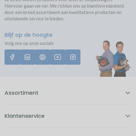
Aankoop bescherming
Lager type
glijlager
Hiervoor gaan we ver. We richten ons op klanttevredenheid
Niet goed? Geld terug!
door een breed assortiment aan kwalitatieve producten en
Eenvoudige montage stoelwielen
Materiaal van het loopvlak
Polyurethaan
uitstekende service te bieden.
Kenmerk loopvlak
Soft
Blijf op de hoogte
Vloerbesparend
Volg ons op onze socials
Streepvrij
Reukloos
Vrij van weekmakers
Professioneel gebruik
Assortiment
NEN Normeringen
Vervoerder
Post.nl
Klantenservice
Materiaal wielhuis
Kunststof