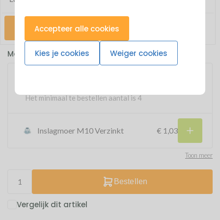
€ 5,61
Artikelnummer: 40SAB1025Z
Check
Accepteer alle cookies
Op voorraad: Levertijd Let op! Verzonden vanaf 31-8-2026
Kies je cookies
Weiger cookies
Makkelijk meebestellen
Rampamoer type skd M10
€ 2,65
Het minimaal te bestellen aantal is 4
Inslagmoer M10 Verzinkt
€ 1,03
Toon meer
Bestellen
Vergelijk dit artikel