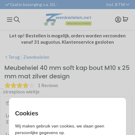
Gratis bezorging v.a. 50,-
Incl. BTW
BTW weergave:
Zakelijk
(excl. btw)
Particulier
(incl. btw
Let op! Bestellen is mogelijk, orders worden verzonden
vanaf 31 augustus. Klantenservice gesloten
Terug
Zwenkwielen
Meubelwiel 40 mm soft kap bout M10 x 25
mm mat zilver design
1 Reviews
📦
Bestellen is mogelijk!
Cookies
Let op! Bestellen is mogelijk, orders worden verzonden vanaf
31 augustus. Klantenservice tussentijds gesloten.
Wij maken gebruik van cookies, we slaan geen
persoonlijke gegevens op.
Lopende orders en retouren worden afgehandeld.