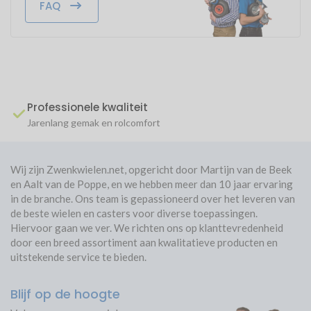
Bout: M10
FAQ
Benodigde gereedschap: inbus maat 9
Martie
09/06/2023
Extra informatie
Werkt perfec
Advies over expanders
Hoge kwaliteit, jarenlang gemak
Snelle levering
Thera
19/01/2023
Professionele kwaliteit
60 dagen bedenktijd, ook zakelijk
Jarenlang gemak en rolcomfort
Super goede manier om ook onder een buis een zwenkwiel te
monteren. Het werkt goed
Wij zijn Zwenkwielen.net, opgericht door Martijn van de Beek
en Aalt van de Poppe, en we hebben meer dan 10 jaar ervaring
in de branche. Ons team is gepassioneerd over het leveren van
John
16/09/2021
de beste wielen en casters voor diverse toepassingen.
Perfect en snel geleverd
Hiervoor gaan we ver. We richten ons op klanttevredenheid
door een breed assortiment aan kwalitatieve producten en
uitstekende service te bieden.
GTS-Grootkeukens
15/06/2021
Blijf op de hoogte
keurig verpakt en klaar voor gebruik, monteren is 2 minuten