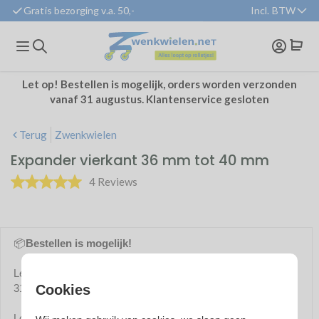
Gratis bezorging v.a. 50,-
Incl. BTW
BTW weergave:
Zakelijk
(excl. btw)
Particulier
(incl. btw
Let op! Bestellen is mogelijk, orders worden verzonden
vanaf 31 augustus. Klantenservice gesloten
Terug
Zwenkwielen
Expander vierkant 36 mm tot 40 mm
4 Reviews
📦
Bestellen is mogelijk!
Let op! Bestellen is mogelijk, orders worden verzonden vanaf
31 augustus. Klantenservice tussentijds gesloten.
Cookies
Lopende orders en retouren worden afgehandeld.