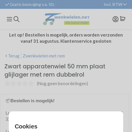
Gratis bezorging v.a. 50,-
Incl. BTW
BTW weergave:
Zakelijk
(excl. btw)
Particulier
(incl. btw
Let op! Bestellen is mogelijk, orders worden verzonden
vanaf 31 augustus. Klantenservice gesloten
Terug
Zwenkwielen met rem
Zwart apparatenwiel 50 mm plaat
glijlager met rem dubbelrol
(Nog geen beoordelingen)
📦
Bestellen is mogelijk!
Let op! Bestellen is mogelijk, orders worden verzonden vanaf
31 augustus. Klantenservice tussentijds gesloten.
Cookies
Lopende orders en retouren worden afgehandeld.