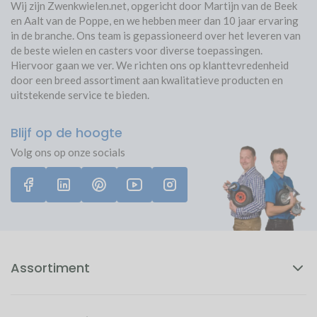
Afmeting bevestigingsplaat
60 mm x 60 mm
Wij zijn Zwenkwielen.net, opgericht door Martijn van de Beek
en Aalt van de Poppe, en we hebben meer dan 10 jaar ervaring
Toepassing
Rotatie
360º graden
in de branche. Ons team is gepassioneerd over het leveren van
Geschikt voor alle vloeren door vloerbesparend loopvlak en
de beste wielen en casters voor diverse toepassingen.
Geschikt voor professioneel
streepvrij. Toepasbaar onder alle meubels en apparaten. Veel
Hiervoor gaan we ver. We richten ons op klanttevredenheid
Ja
gebruik
gebruikt in ziekenhuizen, gymzalen, schoolgemeenschappen en
door een breed assortiment aan kwalitatieve producten en
andere gebouwen met kwetsbare vloeren. Loopvlak is slijtvast,
uitstekende service te bieden.
Geluid
Normaal
zelfs op betonvloeren. Daarom veel gezien in branches
als detailhandel, horeca en transportsector.
Vervoerder
Post.nl
Blijf op de hoogte
Te combineren met
zwart zwenkwiel
Volg ons op onze socials
Wiel bijzonderheden
60 dagen bedenktijd, ook voor bedrijven
Gratis bezorgd vanaf 50.-
Niet goed? Geld terug!
Assortiment