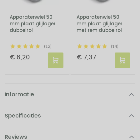
Apparatenwiel 50
Apparatenwiel 50
mm plaat glijlager
mm plaat glijlager
dubbelrol
met rem dubbelrol
(12)
(14)
€ 6,20
€ 7,37
Informatie
Zwart apparatenwiel 50 mm plaat met rem
Specificaties
dubbelrol
Gebruik dit geremde gitzwarte apparatenwiel met glijlager om
makkelijk meubels te verplaatsen of op te bergen. Dit dubbele
Reviews
zwenkwiel van 50 mm met rem kan een behoorlijk zwaar