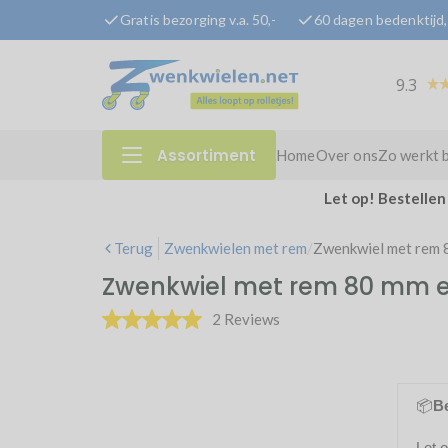
Gratis bezorging v.a. 50,-
60 dagen bedenktijd, 
9.3
Assortiment
Home
Over ons
Zo werkt 
Let op! Bestellen
Terug
Zwenkwielen met rem
/
Zwenkwiel met rem 8
Zwenkwiel met rem 80 mm el
2 Reviews
📦
Be
Let 