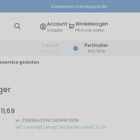
Klantenservice
Inkooporder
Account
Winkelwagen
Inloggen
Mist nog wielen
Zakelijk
Particulier
excl. btw
incl. btw
enservice gesloten
ger
11,69
ikelnummer: ZWEBBH35WC080R4F1R0N
 voorraad: Levertijd Let op! Verzonden vanaf 31-8-
026
.