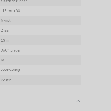
elastisch rubber
-15 tot +80
5 km/u
2 jaar
13 mm
360º graden
Ja
Zeer weinig
Post.nl