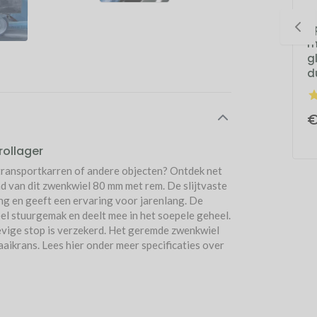
Zwenkwiel boutgat
Zwenkwiel boutgat
A
80 mm met rem
80 mm stalen velg
m
stalen velg rubber
rubber band
g
band
d
€ 10,09
€ 7,02
€
ollager
 transportkarren of andere objecten? Ontdek net
d van dit zwenkwiel 80 mm met rem. De slijtvaste
ing en geeft een ervaring voor jarenlang. De
el stuurgemak en deelt mee in het soepele geheel.
evige stop is verzekerd. Het geremde zwenkwiel
aaikrans. Lees hier onder meer specificaties over