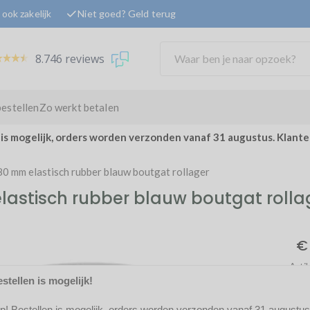
ook zakelijk
Niet goed? Geld terug
8.746 reviews
bestellen
Zo werkt betalen
 is mogelijk, orders worden verzonden vanaf 31 augustus. Klant
0 mm elastisch rubber blauw boutgat rollager
astisch rubber blauw boutgat rolla
€ 
Art
stellen is mogelijk!
Op
2
op! Bestellen is mogelijk, orders worden verzonden vanaf 31 augustus