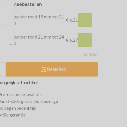
kelijk meebestellen
Expander rond 19 mm tot 21
€ 6,21
mm
Expander rond 21 mm tot 24
€ 6,27
mm
Toon meer
Bestellen
ergelijk dit artikel
Professionele kwaliteit
Vanaf €50,- gratis thuisbezorgd
60 dagen bedenktijd
Altijd garantie