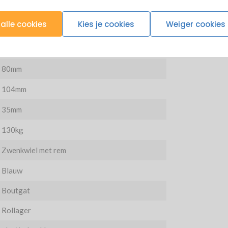
alle cookies
Kies je cookies
Weiger cookies
80mm
104mm
35mm
130kg
Zwenkwiel met rem
Blauw
Boutgat
Rollager