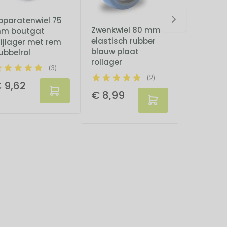
pparatenwiel 75
Bokwiel 
Zwenkwiel 80 mm
m boutgat
elastisch
elastisch rubber
lijlager met rem
blauw pl
blauw plaat
ubbelrol
rollager
rollager
(3)
(2)
 9,62
€ 7,54
€ 8,99