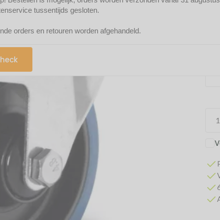
Mak
tenservice tussentijds gesloten.
nde orders en retouren worden afgehandeld.
heck
V