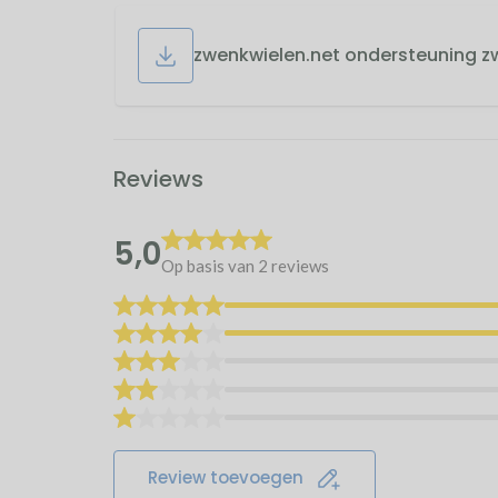
zwenkwielen.net ondersteuning z
Reviews
5,0
Op basis van 2
reviews
Review toevoegen