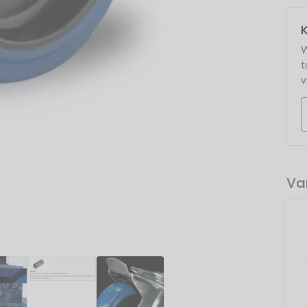
K
W
t
v
Va