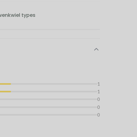
wenkwiel types
1
1
0
0
0