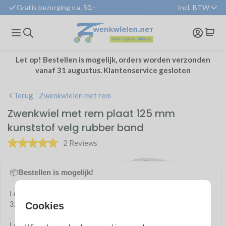
Gratis bezorging v.a. 50,-
Incl. BTW
BTW weergave:
Zakelijk
(excl. btw)
Particulier
(incl. btw
Let op! Bestellen is mogelijk, orders worden verzonden
vanaf 31 augustus. Klantenservice gesloten
Terug
Zwenkwielen met rem
Zwenkwiel met rem plaat 125 mm
kunststof velg rubber band
2 Reviews
📦
Bestellen is mogelijk!
Let op! Bestellen is mogelijk, orders worden verzonden vanaf
31 augustus. Klantenservice tussentijds gesloten.
Cookies
Lopende orders en retouren worden afgehandeld.