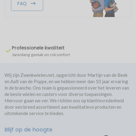
FAQ
Bouwhoogte: 155 mm
Review toevoegen
Wiel lager
Rollager
Lager type: rollager
As: Geschroefd
Loopvlak
Rubber
Bevestigings-plaat: 105 mm x 80 mm
Temperatuur
Bevestigings-boutgat: 9 mm
-15 tot +80
Ben Maatman
31/07/2021
Bevestigingsgaten: 4 stuks
De rem brak na enkele keren te gebruiken
Max. snelheid
5 km/u
Boutgat afstand: 80/77X60
Professionele kwaliteit
Rem: Totale vaststelling wiel en draaikrans
Garantie
2 jaar
Jarenlang gemak en rolcomfort
Bijhorende wielen:
Zwenkwiel 125 mm rubberband
|
Bokwiel
125 mm rubberband
Afmeting bevestigingsplaat
105 mm x 80 mm
Thom Kools
21/02/2021
Wij zijn Zwenkwielen.net, opgericht door Martijn van de Beek
Bijzonderheden
4 van deze zwenkwielen gekocht voor onder mijn werkbank. Top
Rotatie
360º graden
en Aalt van de Poppe, en we hebben meer dan 10 jaar ervaring
product! Gemakkelijk te bevestigen, robuuste bouw, keurig
Wiel en draaikrans geremd
in de branche. Ons team is gepassioneerd over het leveren van
Geschikt voor professioneel
verpakt. Als ik nog eens wielen nodig heb kom ik zeker terug!
Ja
Hoge kwaliteit
de beste wielen en casters voor diverse toepassingen.
gebruik
Niet goed? Geld terug!
Hiervoor gaan we ver. We richten ons op klanttevredenheid
60 dagen bedenktijd
Geluid
Normaal
door een breed assortiment aan kwalitatieve producten en
Gratis verzending v.a. 50.-
uitstekende service te bieden.
Vervoerder
Post.nl < 20kg > Dpd
Blijf op de hoogte