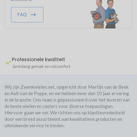
Type wiel
Zwenkwiel
zwenkwiel.
FAQ
Kleur
Zwart
Product informatie
Review toevoegen
Diameter zwenkwiel: 50 mm
Bevestiging
Plaat
Breedte wiel: 19 mm
Materiaal wiel: TPE (Streepvrij thermo plastisch
Wiel lager
Kogellager
Bekema
01/11/2021
elastomeer)
Loopvlak
TPR
Hardheid rubber: 95 Shore
Snelle bezorging ,en de kwaliteit is zeer goed,volgende keer
Materiaal velg: Kunststof polypropyleen
Professionele kwaliteit
daar weer bestelen.
Temperatuur
-15 tot +80
Draagvermogen: 40 kg
Is zeker 10 sterren waard.👌👍
Jarenlang gemak en rolcomfort
Bouwhoogte: 70 mm
Max. snelheid
5 km/u
Lager type: Kogellager
As: Geschroefde wielas
Garantie
2 jaar
Wij zijn Zwenkwielen.net, opgericht door Martijn van de Beek
Bevestigingsplaat: 60 mm x 60 mm
en Aalt van de Poppe, en we hebben meer dan 10 jaar ervaring
Bevestigingsgat: 6.3 mm
Afmeting bevestigingsplaat
60 mm x 60 mm
in de branche. Ons team is gepassioneerd over het leveren van
Bevestigingsgaten: 4
de beste wielen en casters voor diverse toepassingen.
Boutgatafstand: 48 mm / 39 mm X 48 mm / 39 mm
Rotatie
360º graden
Hiervoor gaan we ver. We richten ons op klanttevredenheid
Temperatuur bestendigheid: -40 °C tot +80°C
door een breed assortiment aan kwalitatieve producten en
Geschikt voor professioneel
Ja
uitstekende service te bieden.
Bijzonderheden zwenkwiel
gebruik
Hoge kwaliteit, jarenlang gemak!