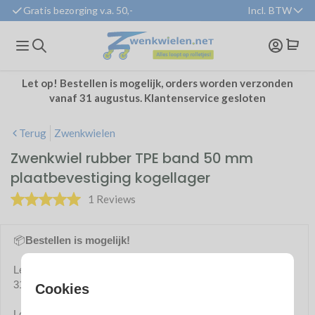
Gratis bezorging v.a. 50,-
Incl. BTW
BTW weergave:
Zakelijk
(excl. btw)
Particulier
(incl. btw
Let op! Bestellen is mogelijk, orders worden verzonden
vanaf 31 augustus. Klantenservice gesloten
Terug
Zwenkwielen
Zwenkwiel rubber TPE band 50 mm
plaatbevestiging kogellager
1 Reviews
📦
Bestellen is mogelijk!
Let op! Bestellen is mogelijk, orders worden verzonden vanaf
31 augustus. Klantenservice tussentijds gesloten.
Cookies
Lopende orders en retouren worden afgehandeld.