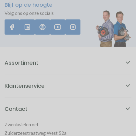
Geluid
Zeer weinig
Blijf op de hoogte
Niet goed? Geld terug!
Gratis verzending v.a. € 50.-
Volg ons op onze socials
Vervoerder
Post.nl
Zeer hoog rolgemak
Assortiment
Klantenservice
Contact
Zwenkwielen.net
Zuiderzeestraatweg West 52a